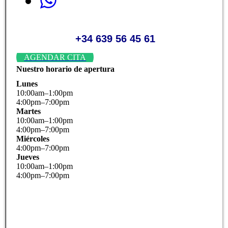
+34 639 56 45 61
AGENDAR CITA
Nuestro horario de apertura
Lunes
10
:
00
am
–
1
:
00
pm
4
:
00
pm
–
7
:
00
pm
Martes
10
:
00
am
–
1
:
00
pm
4
:
00
pm
–
7
:
00
pm
Miércoles
4
:
00
pm
–
7
:
00
pm
Jueves
10
:
00
am
–
1
:
00
pm
4
:
00
pm
–
7
:
00
pm